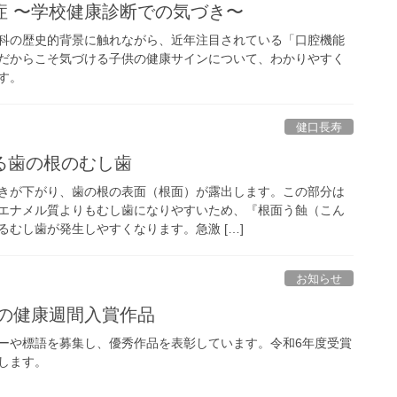
症 〜学校健康診断での気づき〜
科の歴史的背景に触れながら、近年注目されている「口腔機能
だからこそ気づける子供の健康サインについて、わかりやすく
す。
健口長寿
る歯の根のむし歯
きが下がり、歯の根の表面（根面）が露出します。この部分は
エナメル質よりもむし歯になりやすいため、『根面う蝕（こん
むし歯が発生しやすくなります。急激 […]
お知らせ
口の健康週間入賞作品
ーや標語を募集し、優秀作品を表彰しています。令和6年度受賞
します。