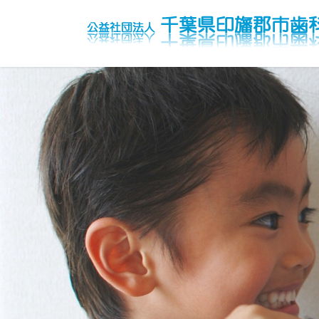
コ
ナ
ン
ビ
テ
ゲ
ン
ー
ツ
シ
へ
ョ
ス
ン
キ
に
ッ
移
プ
動