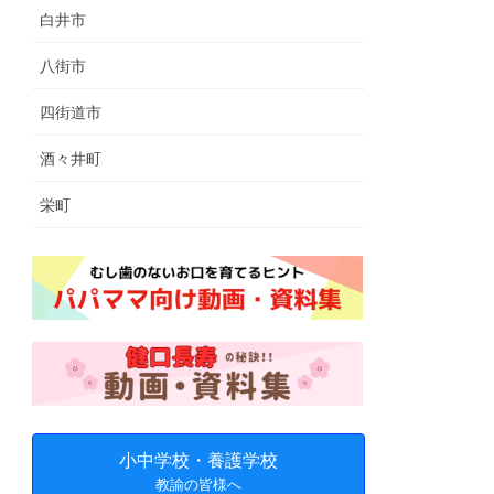
白井市
八街市
四街道市
酒々井町
栄町
小中学校・養護学校
教諭の皆様へ