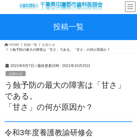
コ
ナ
ン
ビ
テ
ゲ
ン
ー
投稿一覧
ツ
シ
へ
ョ
ス
ン
HOME
投稿一覧
お知らせ
キ
に
う蝕予防の最大の障害は「甘さ」である。「甘さ」の何が原因か？
ッ
移
プ
動
2021年9月7日
/ 最終更新日時 :
2021年10月25日
お知らせ
う蝕予防の最大の障害は「甘さ」
である。
「甘さ」の何が原因か？
令和3年度養護教諭研修会