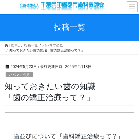
コ
ナ
ン
ビ
テ
ゲ
ン
ー
投稿一覧
ツ
シ
へ
ョ
ス
ン
HOME
投稿一覧
パパママ必見
キ
に
知っておきたい歯の知識「歯の矯正治療って？」
ッ
移
プ
動
2024年5月23日
/ 最終更新日時 :
2025年2月18日
パパママ必見
知っておきたい歯の知識
「歯の矯正治療って？」