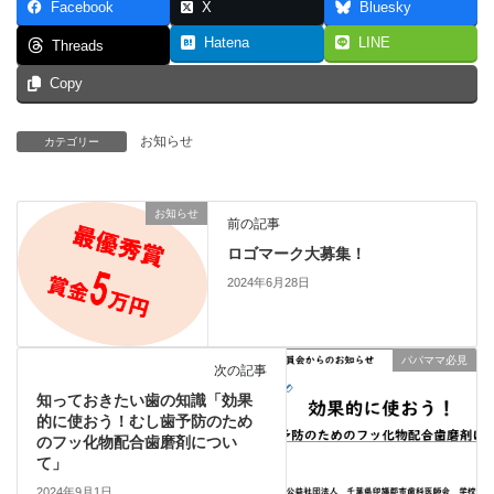
Facebook
X
Bluesky
Hatena
LINE
Threads
Copy
お知らせ
カテゴリー
お知らせ
前の記事
ロゴマーク大募集！
2024年6月28日
パパママ必見
次の記事
知っておきたい歯の知識「効果
的に使おう！むし歯予防のため
のフッ化物配合歯磨剤につい
て」
2024年9月1日