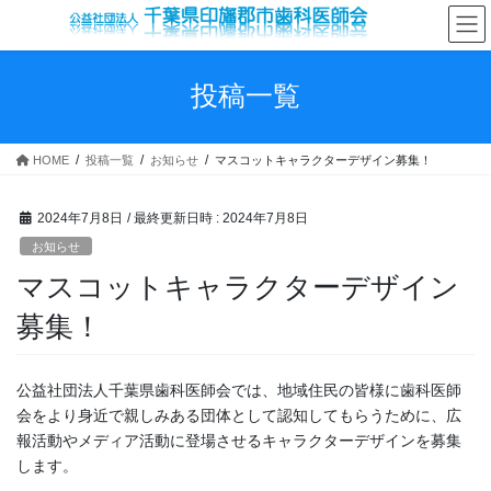
コ
ナ
ン
ビ
テ
ゲ
ン
ー
投稿一覧
ツ
シ
へ
ョ
ス
ン
HOME
投稿一覧
お知らせ
マスコットキャラクターデザイン募集！
キ
に
ッ
移
プ
動
2024年7月8日
/ 最終更新日時 :
2024年7月8日
お知らせ
マスコットキャラクターデザイン
募集！
公益社団法人千葉県歯科医師会では、地域住民の皆様に歯科医師
会をより身近で親しみある団体として認知してもらうために、広
報活動やメディア活動に登場させるキャラクターデザインを募集
します。