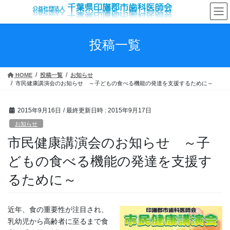
コ
ナ
ン
ビ
テ
ゲ
ン
ー
投稿一覧
ツ
シ
へ
ョ
ス
ン
HOME
投稿一覧
お知らせ
キ
に
市民健康講演会のお知らせ ～子どもの食べる機能の発達を支援するために～
ッ
移
プ
動
2015年9月16日
/ 最終更新日時 :
2015年9月17日
お知らせ
市民健康講演会のお知らせ ～子
どもの食べる機能の発達を支援す
るために～
近年、食の重要性が注目され、
乳幼児から高齢者に至るまで食