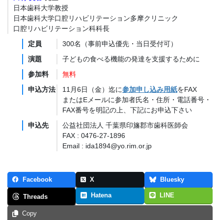
日本歯科大学教授
日本歯科大学口腔リハビリテーション多摩クリニック
口腔リハビリテーション科科長
定員
300名（事前申込優先・当日受付可）
演題
子どもの食べる機能の発達を支援するために
参加料
無料
申込方法
11月6日（金）迄に
参加申し込み用紙
をFAX
またはEメールに参加者氏名・住所・電話番号・
FAX番号を明記の上、下記にお申込下さい
申込先
公益社団法人 千葉県印旛郡市歯科医師会
FAX : 0476-27-1896
Email : ida1894@yo.rim.or.jp
Facebook
X
Bluesky
Hatena
LINE
Threads
Copy