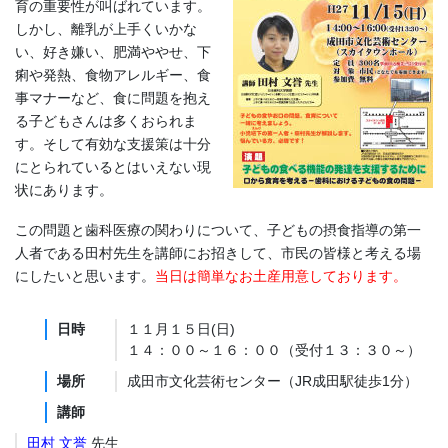
育の重要性が叫ばれています。
しかし、離乳が上手くいかな
い、好き嫌い、肥満ややせ、下
痢や発熱、食物アレルギー、食
事マナーなど、食に問題を抱え
る子どもさんは多くおられま
す。そして有効な支援策は十分
にとられているとはいえない現
状にあります。
この問題と歯科医療の関わりについて、子どもの摂食指導の第一
人者である田村先生を講師にお招きして、市民の皆様と考える場
にしたいと思います。
当日は簡単なお土産用意しております。
日時
１１月１５日(日)
１４：００～１６：００（受付１３：３０～）
場所
成田市文化芸術センター（JR成田駅徒歩1分）
講師
田村 文誉
先生