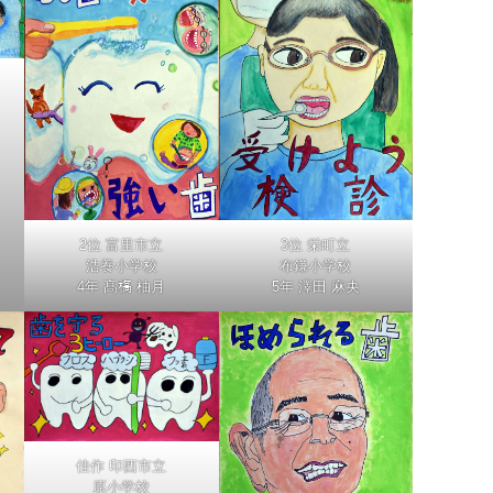
2位 富里市立
3位 栄町立
浩養小学校
布鎌小学校
4年 髙𣘺 柚月
5年 澤田 麻央
佳作 印西市立
原小学校