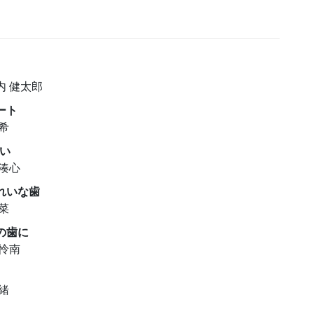
内 健太郎
ート
希
しい
 湊心
れいな歯
菜
の歯に
 怜南
緒