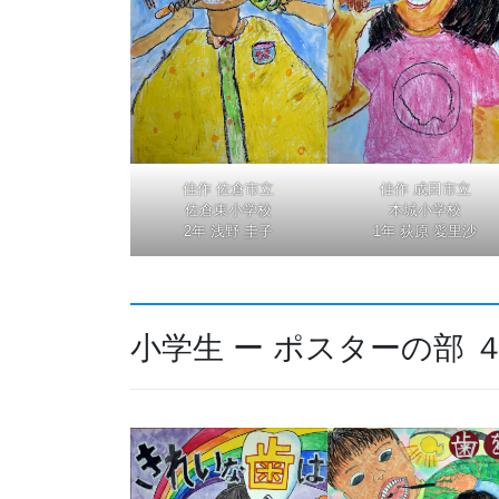
佳作 佐倉市立
佳作 成田市立
佐倉東小学校
本城小学校
2年 浅野 圭子
1年 荻原 愛里沙
小学生 ー ポスターの部 