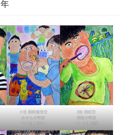
３年
２位 四街道市立
3位 栄町立
みそら小学校
布鎌小学校
1年 島内 陽太
2年 小見 龍聖