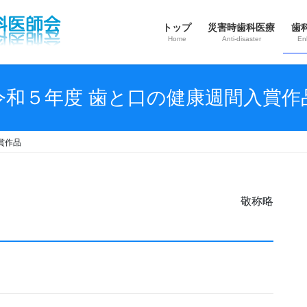
トップ
災害時歯科医療
歯
Home
Anti‐disaster
En
令和５年度 歯と口の健康週間入賞作
賞作品
敬称略