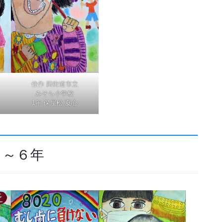
佳作 四街道市立
みそら小学校
1年 保屋松 夏心
４～６年