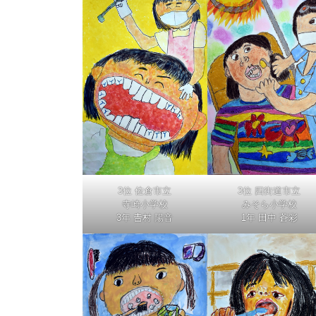
3位 佐倉市立
3位 四街道市立
寺崎小学校
みそら小学校
3年 𠮷村 陽音
1年 田中 蒼彩