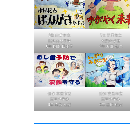
3位 白井市立
3位 富里市立
清水口小学校
七栄小学校
6年 岡部 日南子
4年 渡部 惠仁
佳作 富里市立
佳作 富里市立
富里小学校
富里小学校
6年 布施 穂夏
6年 吉田 桃花