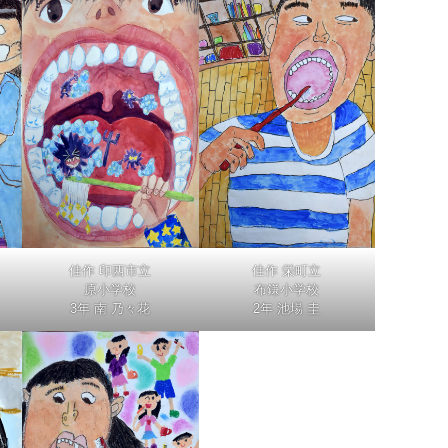
佳作 印西市立
佳作 栄町立
原小学校
布鎌小学校
3年 南 乃々花
2年 池場 圭