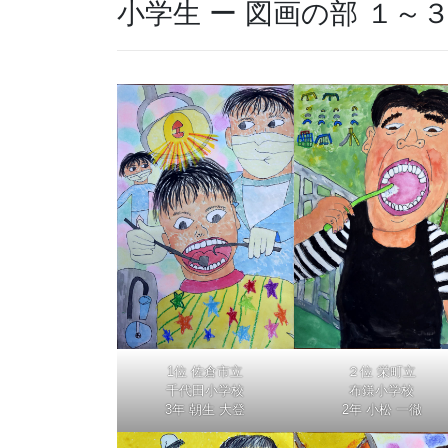
小学生 ー 図画の部 １～
1位 佐倉市立
２位 栄町立
千代田小学校
布鎌小学校
3年 朝生 大登
2年 小松 一徹