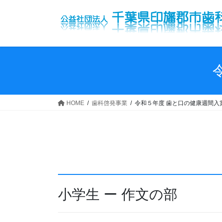
コ
ナ
ン
ビ
テ
ゲ
ン
ー
ツ
シ
へ
ョ
ス
ン
キ
に
ッ
移
HOME
歯科啓発事業
令和５年度 歯と口の健康週間入
プ
動
小学生 ー 作文の部