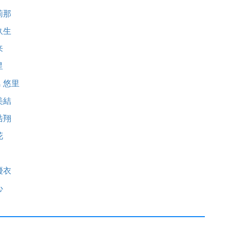
莉那
玖生
来
星
 悠里
美結
浩翔
花
優衣
心