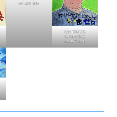
4年 山本 達希
佳作 印西市立
牧の原小学校
4年 坂本 心海