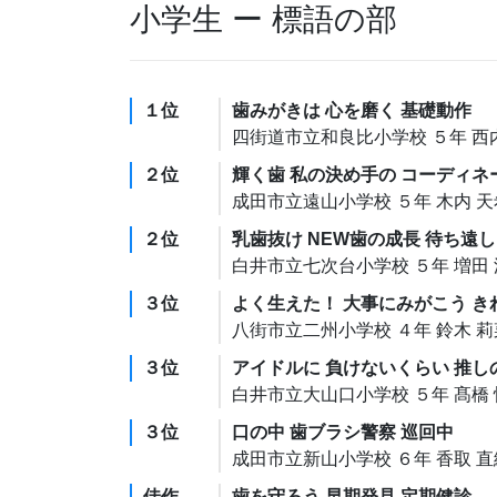
小学生 ー 標語の部
１位
歯みがきは 心を磨く 基礎動作
四街道市立和良比小学校 ５年 西
２位
輝く歯 私の決め手の コーディネ
成田市立遠山小学校 ５年 木内 天
２位
乳歯抜け NEW歯の成長 待ち遠
白井市立七次台小学校 ５年 増田
３位
よく生えた！ 大事にみがこう き
八街市立二州小学校 ４年 鈴木 莉
３位
アイドルに 負けないくらい 推し
白井市立大山口小学校 ５年 髙橋
３位
口の中 歯ブラシ警察 巡回中
成田市立新山小学校 ６年 香取 直
佳作
歯を守ろう 早期発見 定期健診